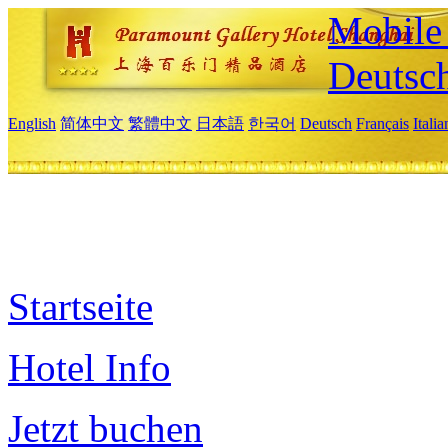
Mobile 
Deutsc
English
简体中文
繁體中文
日本語
한국어
Deutsch
Français
Itali
Startseite
Hotel Info
Jetzt buchen