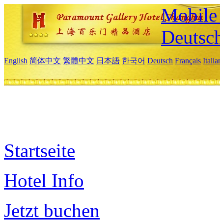
Mobile 
Deutsc
English
简体中文
繁體中文
日本語
한국어
Deutsch
Français
Itali
Startseite
Hotel Info
Jetzt buchen