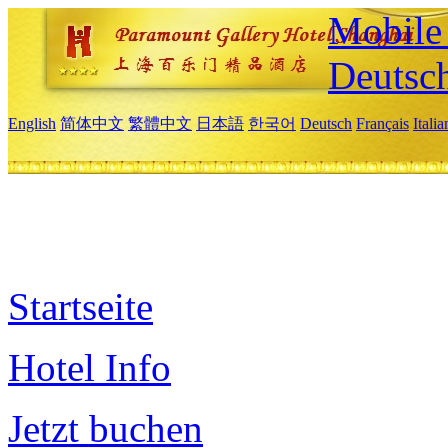
Mobile 
Deutsc
English
简体中文
繁體中文
日本語
한국어
Deutsch
Français
Itali
Startseite
Hotel Info
Jetzt buchen