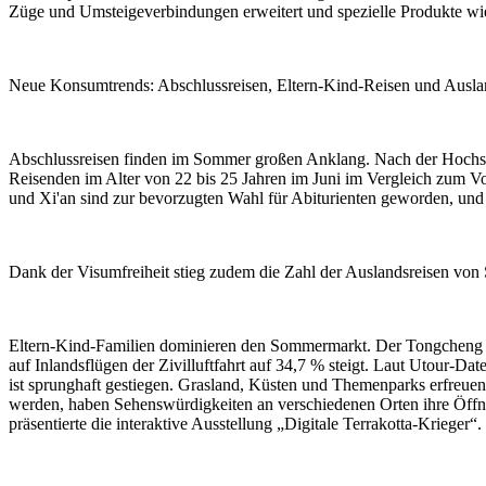
Züge und Umsteigeverbindungen erweitert und spezielle Produkte wie
Neue Konsumtrends: Abschlussreisen, Eltern-Kind-Reisen und Ausland
Abschlussreisen finden im Sommer großen Anklang. Nach der Hochsc
Reisenden im Alter von 22 bis 25 Jahren im Juni im Vergleich zum V
und Xi'an sind zur bevorzugten Wahl für Abiturienten geworden, und
Dank der Visumfreiheit stieg zudem die Zahl der Auslandsreisen von
Eltern-Kind-Familien dominieren den Sommermarkt. Der Tongcheng Tra
auf Inlandsflügen der Zivilluftfahrt auf 34,7 % steigt. Laut Utour-Da
ist sprunghaft gestiegen. Grasland, Küsten und Themenparks erfreue
werden, haben Sehenswürdigkeiten an verschiedenen Orten ihre Öffn
präsentierte die interaktive Ausstellung „Digitale Terrakotta-Krieger“.