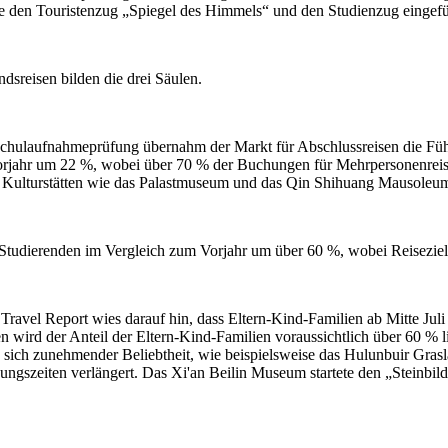
 den Touristenzug „Spiegel des Himmels“ und den Studienzug eingefüh
sreisen bilden die drei Säulen.
hulaufnahmeprüfung übernahm der Markt für Abschlussreisen die Füh
orjahr um 22 %, wobei über 70 % der Buchungen für Mehrpersonenreisen
 Kulturstätten wie das Palastmuseum und das Qin Shihuang Mausoleum 
 Studierenden im Vergleich zum Vorjahr um über 60 %, wobei Reisezie
vel Report wies darauf hin, dass Eltern-Kind-Familien ab Mitte Juli
ten wird der Anteil der Eltern-Kind-Familien voraussichtlich über 60 % 
n sich zunehmender Beliebtheit, wie beispielsweise das Hulunbuir Gra
ungszeiten verlängert. Das Xi'an Beilin Museum startete den „Stein