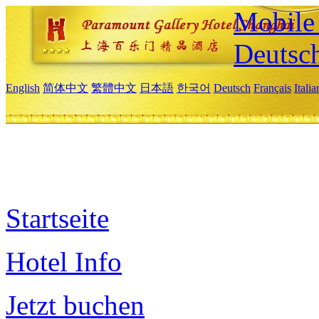
Mobile 
Deutsc
English
简体中文
繁體中文
日本語
한국어
Deutsch
Français
Itali
Startseite
Hotel Info
Jetzt buchen