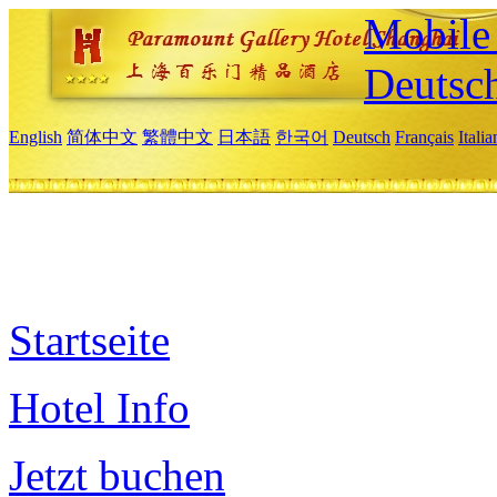
Mobile 
Deutsc
English
简体中文
繁體中文
日本語
한국어
Deutsch
Français
Itali
Startseite
Hotel Info
Jetzt buchen