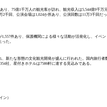
地があり、75億1千万人の観光客が訪れ、観光収入は5,544億9
万2千回、公演会場は1,024か所あり、公演回数は11万3千回
1,557件あり、保護機関による様々な活動が活発化し、イベ
上った。
れ、新たな形態の文化観光開発が盛んに行われた。国内旅行者
354社、星付きホテルは7586軒に達する見込みである。
クイン）