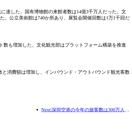
千万元に達した。国有博物館の来館者数は14億3千万人だった。文
だった。公立美術館は740か所あり、展覧会開催回数は1万1千回だ
ント数も増加した。文化観光部はプラットフォーム構築を推進
数と消費額は増加し、インバウンド・アウトバウンド観光客数
Next:深圳空港の今年の旅客数は300万人を超え、同期間の新記録を樹立した。