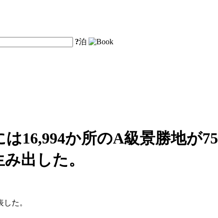
?
泊
は16,994か所のA級景勝地が7
を生み出した。
表した。