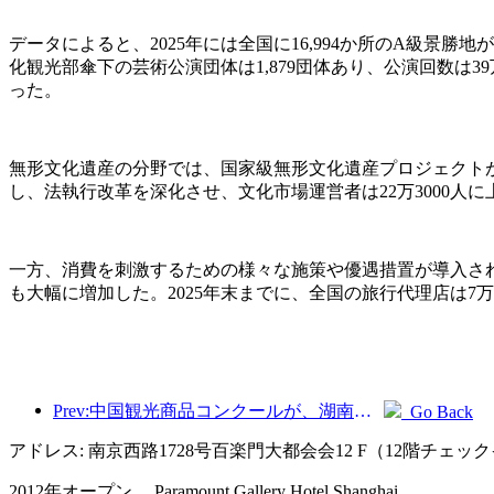
データによると、2025年には全国に16,994か所のA級景勝
化観光部傘下の芸術公演団体は1,879団体あり、公演回数は39
った。
無形文化遺産の分野では、国家級無形文化遺産プロジェクトが
し、法執行改革を深化させ、文化市場運営者は22万3000人に
一方、消費を刺激するための様々な施策や優遇措置が導入さ
も大幅に増加した。2025年末までに、全国の旅行代理店は7万
Prev:中国観光商品コンクールが、湖南省湘潭市にて盛況のうちに開催されました。
Go Back
アドレス: 南京西路1728号百楽門大都会会12 F（12階チェッ
2012年オープン， Paramount Gallery Hotel Shanghai.