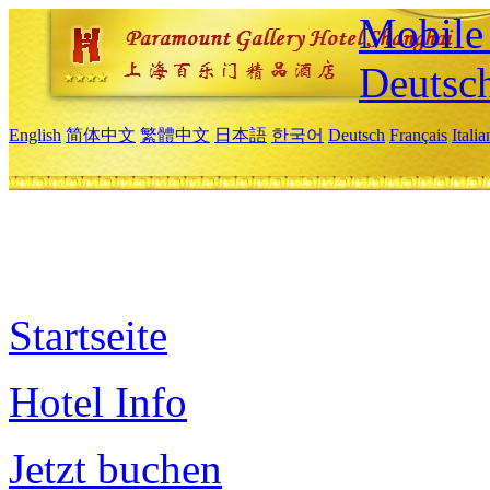
Mobile 
Deutsc
English
简体中文
繁體中文
日本語
한국어
Deutsch
Français
Itali
Startseite
Hotel Info
Jetzt buchen