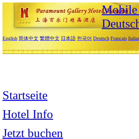
Mobile 
Deutsc
English
简体中文
繁體中文
日本語
한국어
Deutsch
Français
Itali
Startseite
Hotel Info
Jetzt buchen