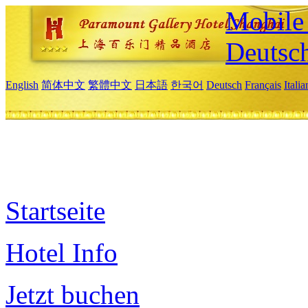
Mobile 
Deutsc
English
简体中文
繁體中文
日本語
한국어
Deutsch
Français
Itali
Startseite
Hotel Info
Jetzt buchen