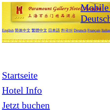
Mobile 
Deutsc
English
简体中文
繁體中文
日本語
한국어
Deutsch
Français
Itali
Startseite
Hotel Info
Jetzt buchen