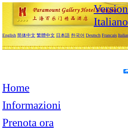
Version
Italiano
English
简体中文
繁體中文
日本語
한국어
Deutsch
Français
Itali
Home
Informazioni
Prenota ora