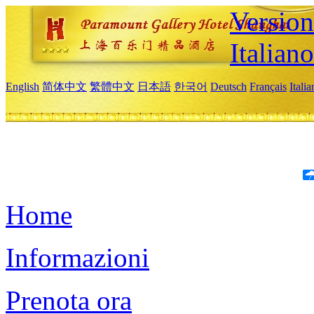
Version
Italiano
English
简体中文
繁體中文
日本語
한국어
Deutsch
Français
Itali
Home
Informazioni
Prenota ora