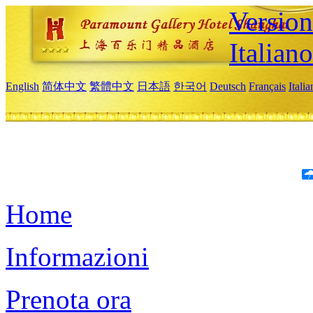
Version
Italiano
English
简体中文
繁體中文
日本語
한국어
Deutsch
Français
Itali
Home
Informazioni
Prenota ora