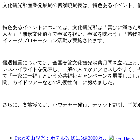
文化観光部産業発展局の傅漢暁局長は、特色あるイベント、
特色あるイベントについては、文化観光部は「喜びに満ちた春
人々」「無形文化遺産で春節を祝い、春節を味わう」「博物館
イメージプロモーション活動が実施されます。
優遇措置については、全国春節文化観光消費月間を立ち上げ
ンスハイライトを発表し、一般の人々がアクセスしやすく、
て「一家に一福」という公共福祉キャンペーンを展開しまし
関、ガイドツアーなどの利便性向上に努めました。
さらに、各地域では、バウチャー発行、チケット割引、半券連
Prev:黄山観光：ホテル改修に5億3000万元を投資する計画
Go Back