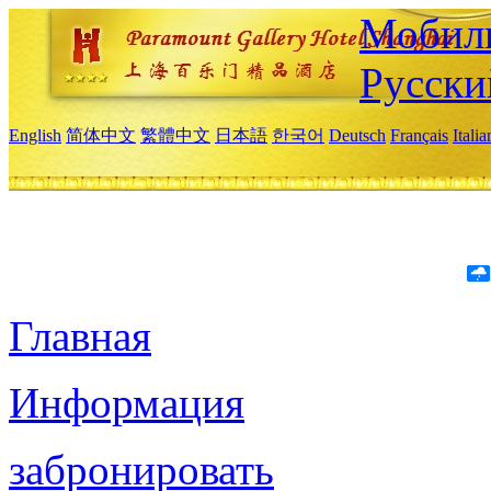
Мобиль
Русски
English
简体中文
繁體中文
日本語
한국어
Deutsch
Français
Itali
Главная
Информация
забронировать