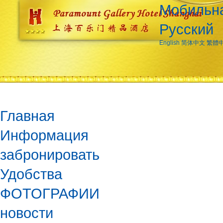
Мобильна
Русский
English
简体中文
繁體
Главная
Информация
забронировать
Удобства
ФОТОГРАФИИ
новости