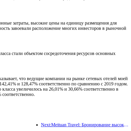
онные затраты, высокие цены на единицу размещения для
ность завоевали расположение многих инвесторов в рыночной
ласса стали объектом сосредоточения ресурсов основных
казывает, что ведущие компании на рынке сетевых отелей моей
142,41% и 128,47% соответственно по сравнению с 2019 годом.
 класса увеличилось на 26,01% и 30,66% соответственно в
% соответственно.
Next:Meituan Travel: Бронирование высокозвездочных отелей в уездах во время Праздника драконьих лодок очень популярно, причем основными клиентами становятся семьи с детьми