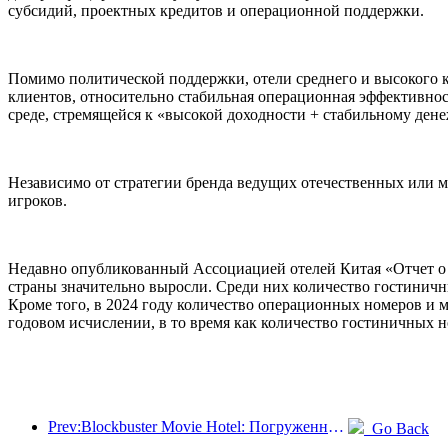
субсидий, проектных кредитов и операционной поддержки.
Помимо политической поддержки, отели среднего и высокого 
клиентов, относительно стабильная операционная эффективно
среде, стремящейся к «высокой доходности + стабильному ден
Независимо от стратегии бренда ведущих отечественных или м
игроков.
Недавно опубликованный Ассоциацией отелей Китая «Отчет о р
страны значительно выросли. Среди них количество гостиничны
Кроме того, в 2024 году количество операционных номеров и 
годовом исчислении, в то время как количество гостиничных н
Prev:Blockbuster Movie Hotel: Погруженный в путешествие света и тени, Blockbuster Movie Hotel определяет новый опыт путешествий
Go Back