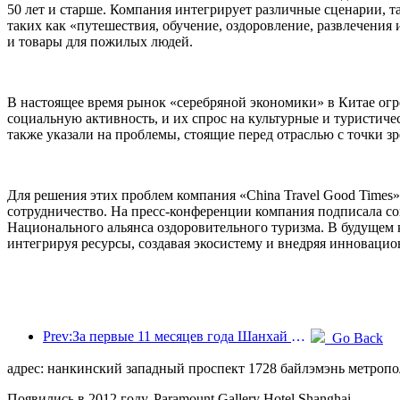
50 лет и старше. Компания интегрирует различные сценарии, та
таких как «путешествия, обучение, оздоровление, развлечени
и товары для пожилых людей.
В настоящее время рынок «серебряной экономики» в Китае огр
социальную активность, и их спрос на культурные и туристич
также указали на проблемы, стоящие перед отраслью с точки 
Для решения этих проблем компания «China Travel Good Times
сотрудничество. На пресс-конференции компания подписала согл
Национального альянса оздоровительного туризма. В будущем 
интегрируя ресурсы, создавая экосистему и внедряя инноваци
Prev:За первые 11 месяцев года Шанхай принял 8,282 миллиона иностранных туристов, что превзошло первоначальные ожидания.
Go Back
адрес: нанкинский западный проспект 1728 байлэмэнь метропол
Появились в 2012 году, Paramount Gallery Hotel Shanghai.