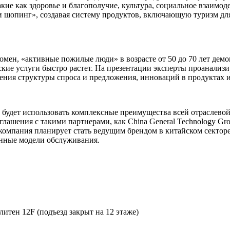
кие как здоровье и благополучие, культура, социальное взаимод
я и шопинг», создавая систему продуктов, включающую туризм 
омен, «активные пожилые люди» в возрасте от 50 до 70 лет де
еские услуги быстро растет. На презентации эксперты проанали
зрения структуры спроса и предложения, инноваций в продуктах
» будет использовать комплексные преимущества всей отраслево
ашения с такими партнерами, как China General Technology Grou
компания планирует стать ведущим брендом в китайском сектор
онные модели обслуживания.
итен 12F (подъезд закрыт на 12 этаже)