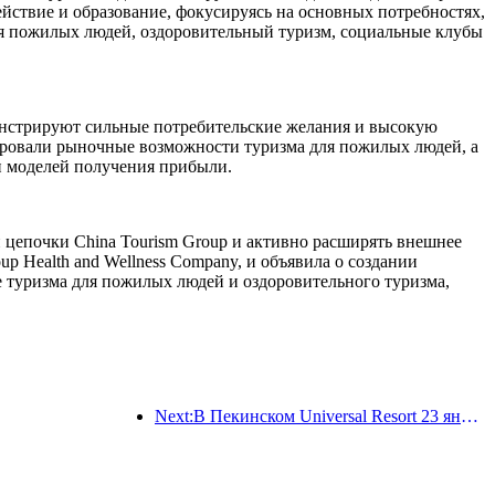
ействие и образование, фокусируясь на основных потребностях,
для пожилых людей, оздоровительный туризм, социальные клубы
монстрируют сильные потребительские желания и высокую
зировали рыночные возможности туризма для пожилых людей, а
 и моделей получения прибыли.
й цепочки China Tourism Group и активно расширять внешнее
p Health and Wellness Company, и объявила о создании
е туризма для пожилых людей и оздоровительного туризма,
Next:В Пекинском Universal Resort 23 января стартует мероприятие, посвященное китайскому Новому году, которое продлится 40 дней.