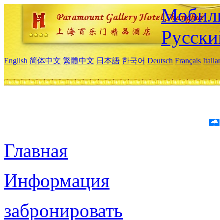
Мобиль
Русски
English
简体中文
繁體中文
日本語
한국어
Deutsch
Français
Itali
Главная
Информация
забронировать