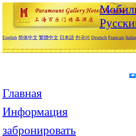
Мобиль
Русски
English
简体中文
繁體中文
日本語
한국어
Deutsch
Français
Itali
Главная
Информация
забронировать