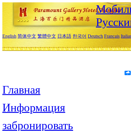
Мобиль
Русски
English
简体中文
繁體中文
日本語
한국어
Deutsch
Français
Itali
Главная
Информация
забронировать