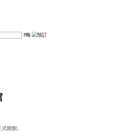
?
晚
館
正式開館。