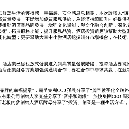
民群眾生活的獲得感、幸福感、安全感息息相關，本次論壇以“讓
高質量發展，不斷增加優質服務供給，為經濟持續回升向好提供有
要推動酒店業品牌發展，增強文化賦能，與文化融合創新，深化
技術，拓展服務功能，提升服務品質。酒店投資還應該幫助大型
能化轉型；更要幫助大量中小微酒店挖掘細分市場機會，在技術
，酒店業已從粗放式發展進入到高質量發展階段，投資酒店要擁
酒店產業鏈各方應加強溝通與合作，要在合作中尋求共贏，在競
品牌的幸福提案”，麗呈集團CO0 孫剛分享了“麗呈數字化全鏈
有限公司創始人李克盛分享了“音樂和鐵鍬”；旅悅集團CEO 
店老板內參創始人酒店酵母分享了“投資、創業是一種生活方式”