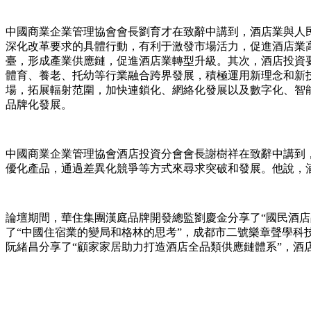
中國商業企業管理協會會長劉育才在致辭中講到，酒店業與人
深化改革要求的具體行動，有利于激發市場活力，促進酒店業
臺，形成產業供應鏈，促進酒店業轉型升級。其次，酒店投資
體育、養老、托幼等行業融合跨界發展，積極運用新理念和新
場，拓展輻射范圍，加快連鎖化、網絡化發展以及數字化、智
品牌化發展。
中國商業企業管理協會酒店投資分會會長謝樹祥在致辭中講到
優化產品，通過差異化競爭等方式來尋求突破和發展。他說，
論壇期間，華住集團漢庭品牌開發總監劉慶金分享了“國民酒店
了“中國住宿業的變局和格林的思考”，成都市二號樂章聲學科技
阮緒昌分享了“顧家家居助力打造酒店全品類供應鏈體系”，酒