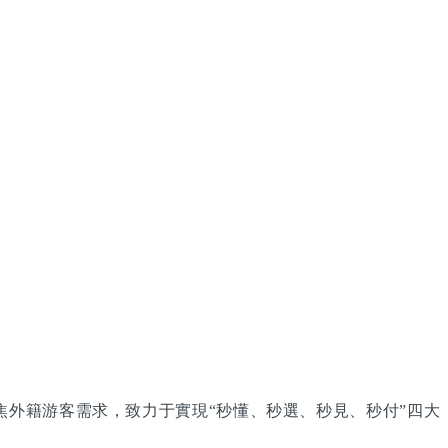
統聚焦外籍游客需求，致力于實現“秒懂、秒選、秒見、秒付”四大