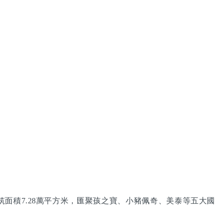
面積7.28萬平方米，匯聚孩之寶、小豬佩奇、美泰等五大國