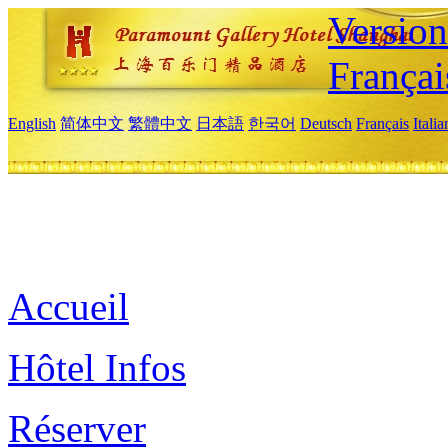
Versio
Françai
English
简体中文
繁體中文
日本語
한국어
Deutsch
Français
Itali
Accueil
Hôtel Infos
Réserver