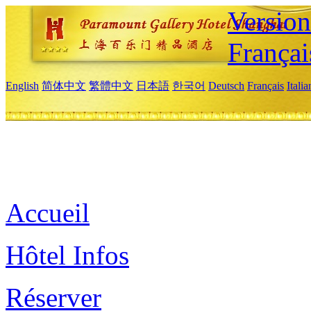
Versio
Françai
English
简体中文
繁體中文
日本語
한국어
Deutsch
Français
Itali
Accueil
Hôtel Infos
Réserver