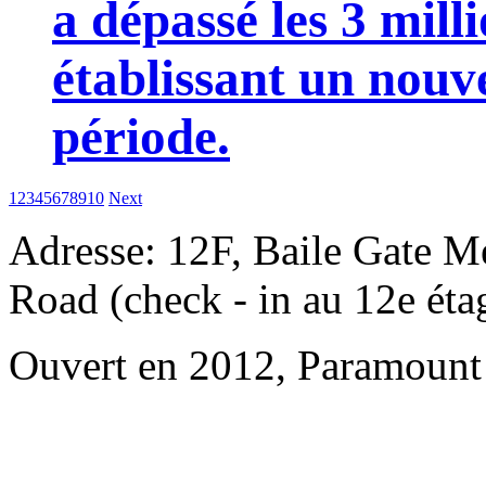
a dépassé les 3 mill
établissant un nou
période.
1
2
3
4
5
6
7
8
9
10
Next
Adresse: 12F, Baile Gate M
Road (check - in au 12e éta
Ouvert en 2012, Paramount 