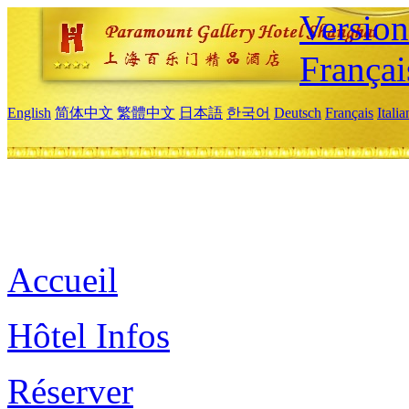
Versio
Françai
English
简体中文
繁體中文
日本語
한국어
Deutsch
Français
Itali
Accueil
Hôtel Infos
Réserver