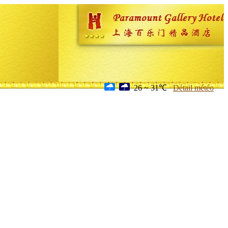
26 ~ 31℃
Détail météo