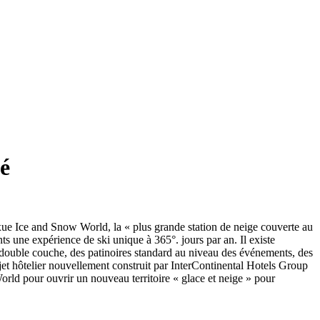
é
xue Ice and Snow World, la « plus grande station de neige couverte au
ts une expérience de ski unique à 365°. jours par an. Il existe
s à double couche, des patinoires standard au niveau des événements, des
ojet hôtelier nouvellement construit par InterContinental Hotels Group
rld pour ouvrir un nouveau territoire « glace et neige » pour