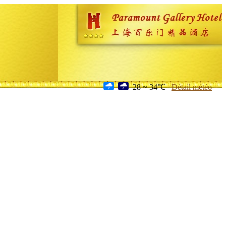
28 ~ 34℃
Détail météo