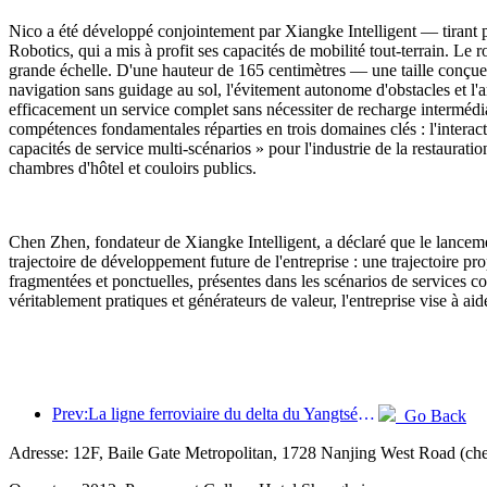
Nico a été développé conjointement par Xiangke Intelligent — tirant 
Robotics, qui a mis à profit ses capacités de mobilité tout-terrain. Le
grande échelle. D'une hauteur de 165 centimètres — une taille conçue
navigation sans guidage au sol, l'évitement autonome d'obstacles et l'
efficacement un service complet sans nécessiter de recharge intermédi
compétences fondamentales réparties en trois domaines clés : l'interacti
capacités de service multi-scénarios » pour l'industrie de la restaurat
chambres d'hôtel et couloirs publics.
Chen Zhen, fondateur de Xiangke Intelligent, a déclaré que le lancem
trajectoire de développement future de l'entreprise : une trajectoire pro
fragmentées et ponctuelles, présentes dans les scénarios de services c
véritablement pratiques et générateurs de valeur, l'entreprise vise à aid
Prev:La ligne ferroviaire du delta du Yangtsé a transporté plus de 21,38 millions de passagers pendant les vacances du 1er mai.
Go Back
Adresse: 12F, Baile Gate Metropolitan, 1728 Nanjing West Road (chec