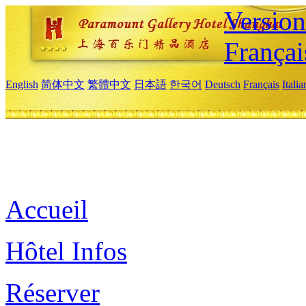
Versio
Françai
English
简体中文
繁體中文
日本語
한국어
Deutsch
Français
Itali
Accueil
Hôtel Infos
Réserver