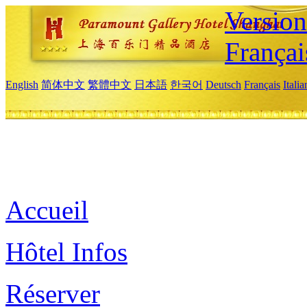
Versio
Françai
English
简体中文
繁體中文
日本語
한국어
Deutsch
Français
Itali
Accueil
Hôtel Infos
Réserver