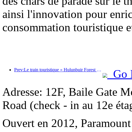
des chars de parade sur le t
ainsi l'innovation pour enri
consommation touristique et
Prev:Le train touristique « Hulunbuir Forest Rendezvous - Daxinganling Express - Starlight Train - Tianyi Journey » effectue son voyage inaugural.
Go 
Adresse: 12F, Baile Gate M
Road (check - in au 12e éta
Ouvert en 2012, Paramount 