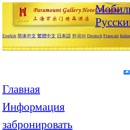
Мобиль
Русски
English
简体中文
繁體中文
日本語
한국어
Deutsch
Français
Itali
Главная
Информация
забронировать